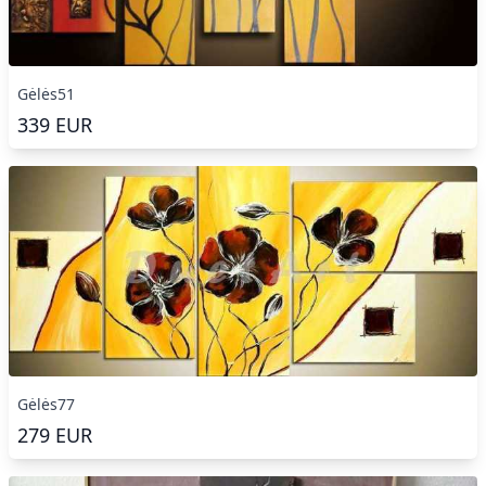
Gėlės51
339
EUR
Gėlės77
279
EUR