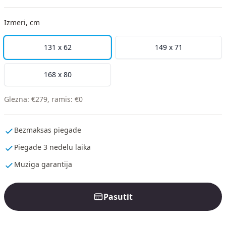
Izmeri, cm
131 x 62
149 x 71
168 x 80
Glezna
:
€
279
,
ramis
:
€
0
Bezmaksas piegade
Piegade 3 nedelu laika
Muziga garantija
Pasutit