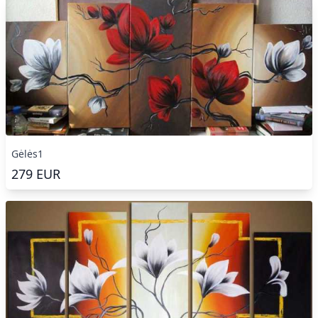
Gėlės1
279
EUR