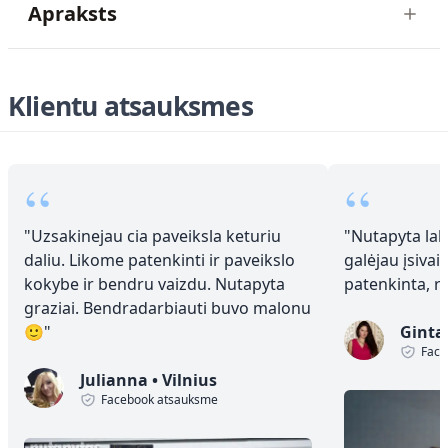
Apraksts
Klientu atsauksmes
“
“
"
Uzsakinejau cia paveiksla keturiu
"
Nutapyta laba
daliu. Likome patenkinti ir paveikslo
galėjau įsivai
kokybe ir bendru vaizdu. Nutapyta
patenkinta, 
graziai. Bendradarbiauti buvo malonu
🙂
"
Ginta
Face
Julianna
•
Vilnius
Facebook atsauksme