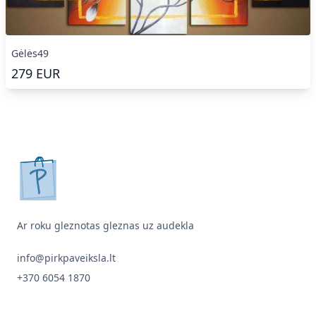
Gėlės49
279
EUR
pirkpaveiksla.lt
Ar roku gleznotas gleznas uz audekla
info@pirkpaveiksla.lt
+370 6054 1870