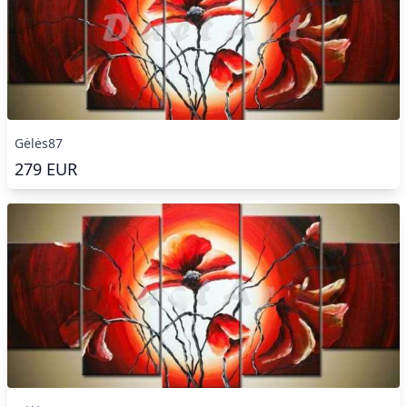
Gėlės87
279
EUR