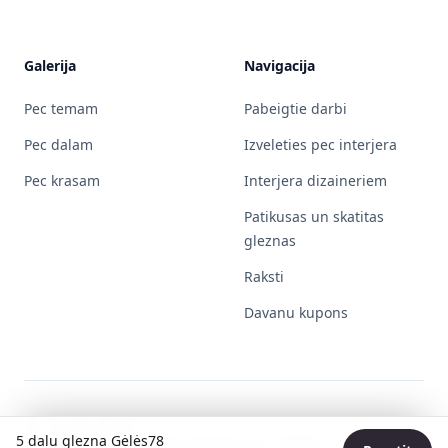
Galerija
Navigacija
Pec temam
Pabeigtie darbi
Pec dalam
Izveleties pec interjera
Pec krasam
Interjera dizaineriem
Patikusas un skatitas
gleznas
Raksti
Davanu kupons
Surinin Pavel
5 dalu glezna Gėlės78
Individualios veiklos pažymos Nr. 730596