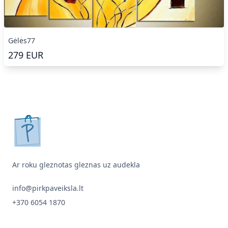
Gėlės77
279
EUR
pirkpaveiksla.lt
Ar roku gleznotas gleznas uz audekla
info@pirkpaveiksla.lt
+370 6054 1870