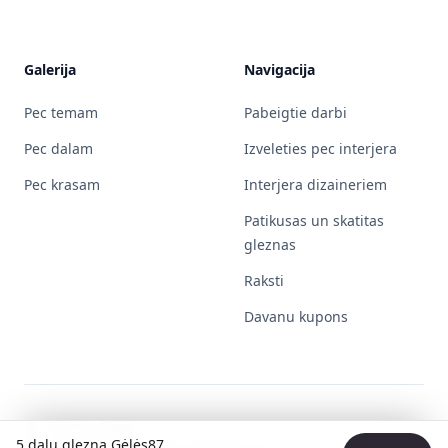
Galerija
Navigacija
Pec temam
Pabeigtie darbi
Pec dalam
Izveleties pec interjera
Pec krasam
Interjera dizaineriem
Patikusas un skatitas
gleznas
Raksti
Davanu kupons
Surinin Pavel
5 dalu glezna Gėlės87
Individualios veiklos pažymos Nr. 730596