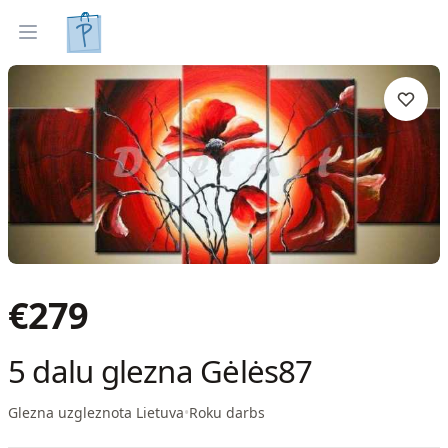
Gleznas
Izveleties pec interjera
Open menu
€
279
5 dalu glezna Gėlės87
Glezna uzgleznota Lietuva
•
Roku darbs