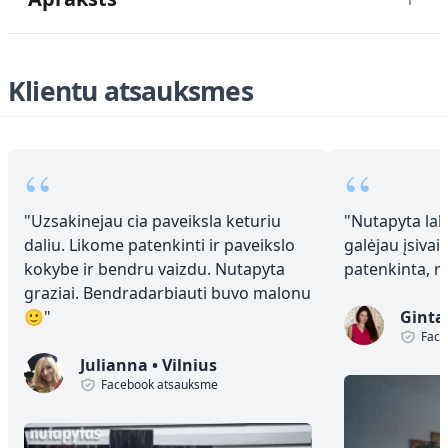
Klientu atsauksmes
“
“
"
Uzsakinejau cia paveiksla keturiu
"
Nutapyta laba
daliu. Likome patenkinti ir paveikslo
galėjau įsivai
kokybe ir bendru vaizdu. Nutapyta
patenkinta, 
graziai. Bendradarbiauti buvo malonu
🙂
"
Ginta
Face
Julianna
•
Vilnius
Facebook atsauksme