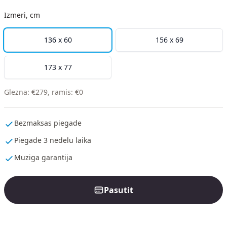
Izmeri, cm
136 x 60
156 x 69
173 x 77
Glezna
:
€
279
,
ramis
:
€
0
Bezmaksas piegade
Piegade 3 nedelu laika
Muziga garantija
Pasutit