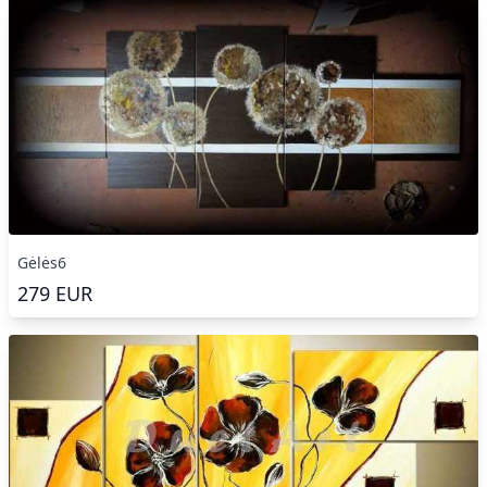
Gėlės6
279
EUR