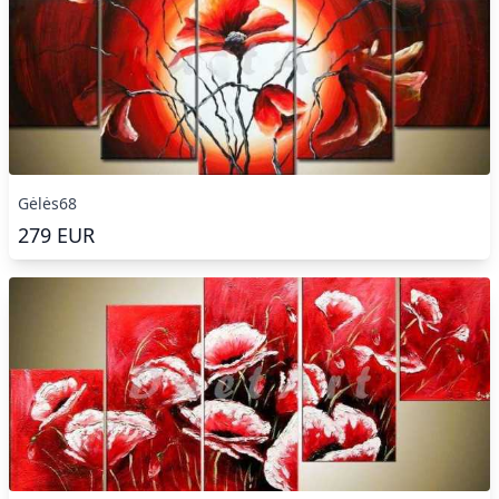
Gėlės68
279
EUR